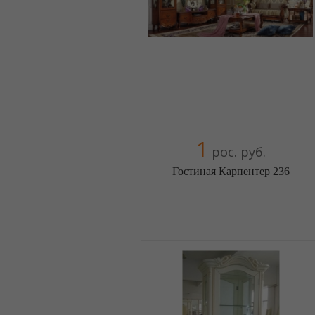
+38(067) 4454541
1
рос. руб.
Гостиная Карпентер 236
Меблиотека - огромный выбор
(Москва)
5 отзыв(а)
, 100% положительных
Компания верифицирована
+38(044) 2298919
+38(067) 4454541