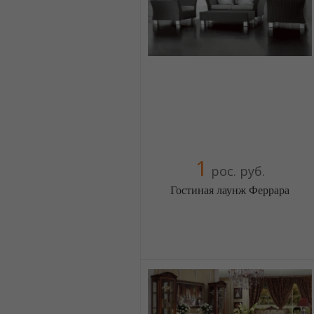
+38(044) 2298919
+38(067) 4454541
1
рос. руб.
Гостиная лаунж Феррара
Меблиотека - огромный выбор
(Москва)
5 отзыв(а)
, 100% положительных
Компания верифицирована
+38(044) 2298919