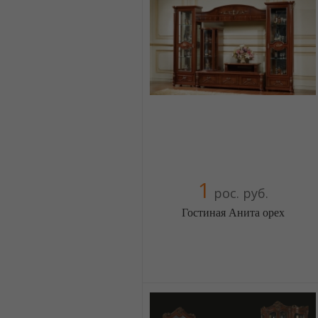
Компания верифицирована
+38(044) 2298919
+38(067) 4454541
1
рос. руб.
Гостиная Анита орех
Меблиотека - огромный выбор
(Москва)
5 отзыв(а)
, 100% положительных
Компания верифицирована