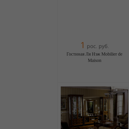
1
рос. руб.
Гостиная Ля Нэж Mobilier de
Maison
Меблиотека - огромный выбор
(Москва)
5 отзыв(а)
, 100% положительных
Компания верифицирована
+38(044) 2298919
+38(067) 4454541