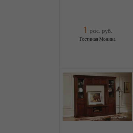
1
рос. руб.
Гостиная Моника
Меблиотека - огромный выбор
(Москва)
5 отзыв(а)
, 100% положительных
Компания верифицирована
+38(044) 2298919
+38(067) 4454541