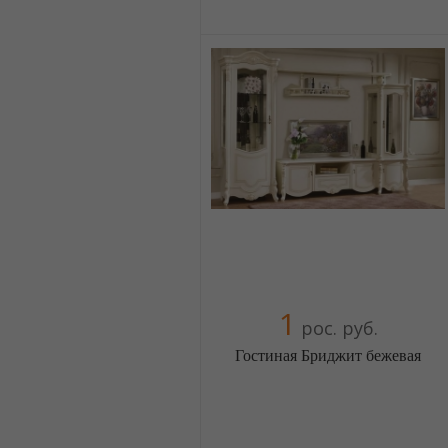
Меблиотека - огромный выбор
(Москва)
5 отзыв(а)
, 100% положительных
Компания верифицирована
+38(044) 2298919
+38(067) 4454541
1
рос. руб.
Гостиная Бриджит бежевая
Меблиотека - огромный выбор
(Москва)