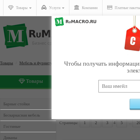
Товары
Услуги
Компании
Платные пакет
Чтобы получать информацию
Товары
Мебель и фурнитура
элек
Товары
Услуги
Мебель и фурнитура
Найд
Барные стойки
Бескаркасная мебель
Страницы:
1
2
3
4
5
...
2
Гостиные
Диваны