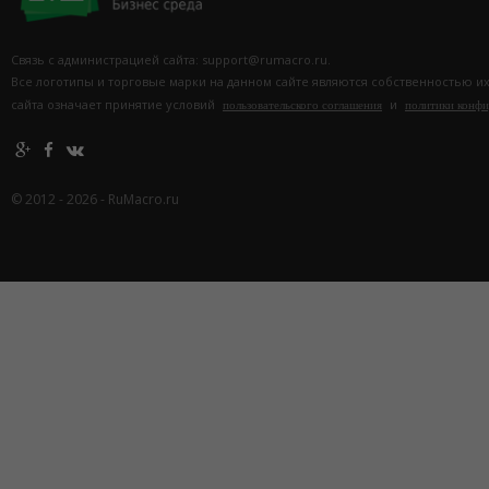
Связь с администрацией сайта: support@rumacro.ru.
Все логотипы и торговые марки на данном сайте являются собственностью и
сайта означает принятие условий
и
пользовательского соглашения
политики конф
© 2012 - 2026 - RuMacro.ru