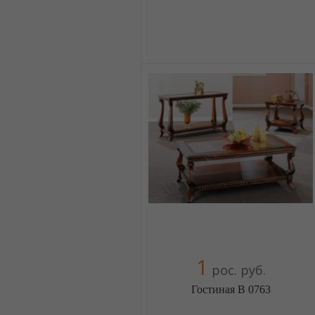
Меблиотека - огромный выбор
(Москва)
5 отзыв(а)
, 100% положительных
Компания верифицирована
+38(044) 2298919
+38(067) 4454541
1
рос. руб.
Гостиная B 0763