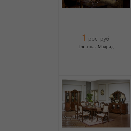
1
рос. руб.
Гостиная Мадрид
Меблиотека - огромный выбор
(Москва)
5 отзыв(а)
, 100% положительных
Компания верифицирована
+38(044) 2298919
+38(067) 4454541