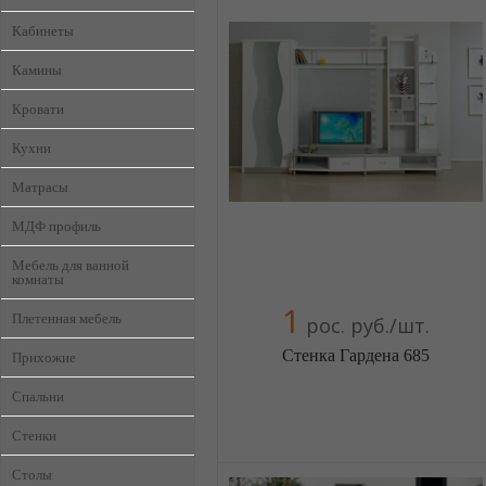
Кабинеты
Камины
Кровати
Кухни
Матрасы
МДФ профиль
Мебель для ванной
комнаты
1
Плетенная мебель
рос. руб./шт.
Стенка Гардена 685
Прихожие
Спальни
Стенки
Меблиотека - огромный выбор
(Москва)
Столы
5 отзыв(а)
, 100% положительных