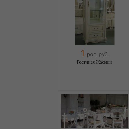
1
рос. руб.
Гостиная Жасмин
Меблиотека - огромный выбор
(Москва)
5 отзыв(а)
, 100% положительных
Компания верифицирована
+38(044) 2298919
+38(067) 4454541