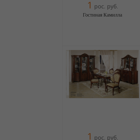
1
рос. руб.
Гостиная Камилла
Меблиотека - огромный выбор
(Москва)
5 отзыв(а)
, 100% положительных
Компания верифицирована
+38(044) 2298919
+38(067) 4454541
1
рос. руб.