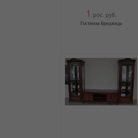
1
рос. руб.
Гостиная Бриджида
Меблиотека - огромный выбор
(Москва)
5 отзыв(а)
, 100% положительных
Компания верифицирована
+38(044) 2298919
+38(067) 4454541