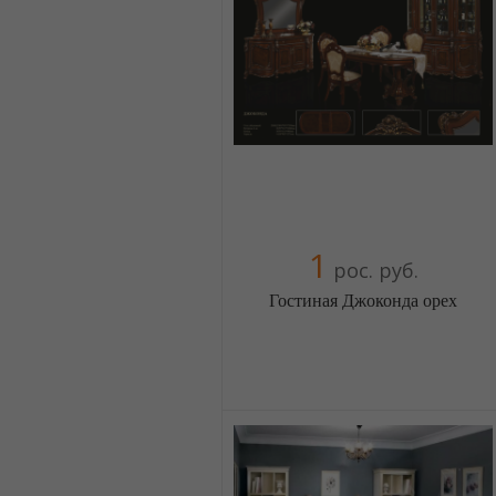
+38(044) 2298919
+38(067) 4454541
1
рос. руб.
Гостиная Джоконда орех
Меблиотека - огромный выбор
(Москва)
5 отзыв(а)
, 100% положительных
Компания верифицирована
+38(044) 2298919