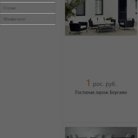
Компания верифицирована
Стулья
+38(044) 2298919
Шкафы-купе
+38(067) 4454541
1
рос. руб.
Гостиная лаунж Бергамо
Меблиотека - огромный выбор
(Москва)
5 отзыв(а)
, 100% положительных
Компания верифицирована