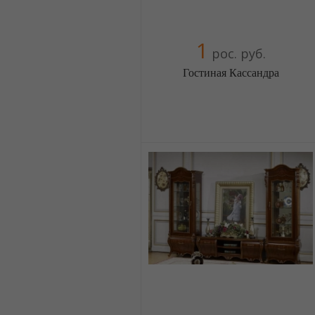
1
рос. руб.
Гостиная Кассандра
Меблиотека - огромный выбор
(Москва)
5 отзыв(а)
, 100% положительных
Компания верифицирована
+38(044) 2298919
+38(067) 4454541