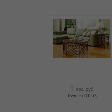
Меблиотека - огромный выбор
(Москва)
5 отзыв(а)
, 100% положительных
Компания верифицирована
+38(044) 2298919
+38(067) 4454541
1
рос. руб.
Гостиная DT 116