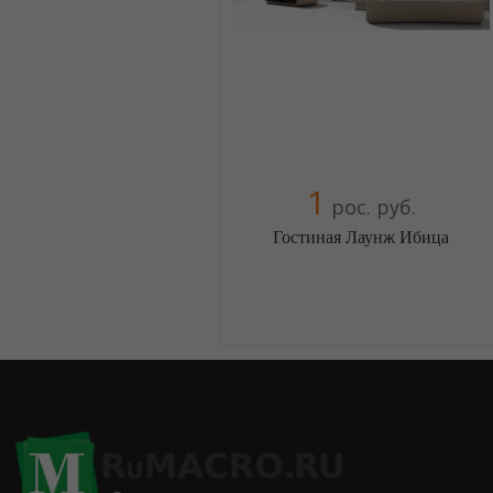
1
рос. руб.
Гостиная Лаунж Ибица
Меблиотека - огромный выбор
(Москва)
5 отзыв(а)
, 100% положительных
Компания верифицирована
+38(044) 2298919
+38(067) 4454541