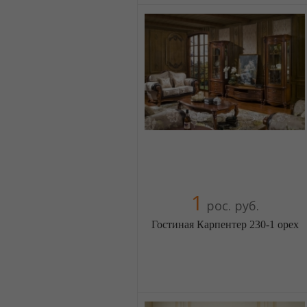
5 отзыв(а)
, 100% положительных
Компания верифицирована
+38(044) 2298919
+38(067) 4454541
1
рос. руб.
Гостиная Карпентер 230-1 орех
Меблиотека - огромный выбор
(Москва)
5 отзыв(а)
, 100% положительных