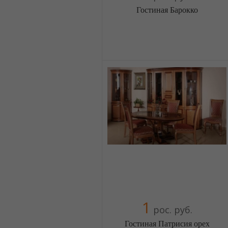
Гостиная Барокко
Меблиотека - огромный выбор
(Москва)
5 отзыв(а)
, 100% положительных
Компания верифицирована
+38(044) 2298919
+38(067) 4454541
1
рос. руб.
Гостиная Патрисия орех