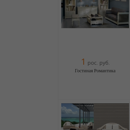
+38(067) 4454541
1
рос. руб.
Гостиная Романтика
Меблиотека - огромный выбор
(Москва)
5 отзыв(а)
, 100% положительных
Компания верифицирована
+38(044) 2298919
+38(067) 4454541