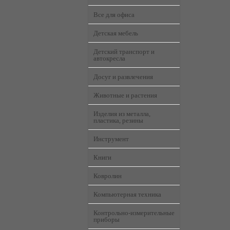
Все для офиса
Детская мебель
Детский транспорт и
автокресла
Досуг и развлечения
Животные и растения
Изделия из металла,
пластика, резины
Инструмент
Книги
Ковролин
Компьютерная техника
Контрольно-измерительные
приборы