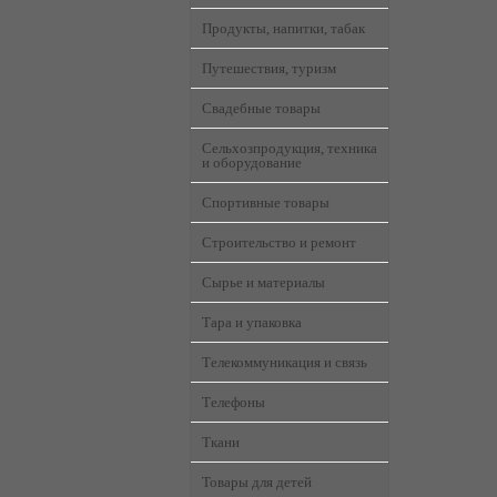
Продукты, напитки, табак
Путешествия, туризм
Свадебные товары
Сельхозпродукция, техника
и оборудование
Спортивные товары
Строительство и ремонт
Сырье и материалы
Тара и упаковка
Телекоммуникация и связь
Телефоны
Ткани
Товары для детей