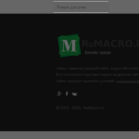
Товары для дома
Связь с администрацией сайта: support@rumacr
Все логотипы и торговые марки на данном сай
сайта означает принятие условий
пользовательск
© 2012 - 2026 - RuMacro.ru