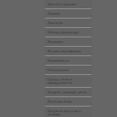
Красота и здоровье
Ламинат
Линолеум
Мебель и фурнитура
Медицина
Музыка, видеофильмы
Недвижимость
Оборудование
Одежда, обувь и
принадлежности
Подарки, сувениры, цветы
Постельно белье
Предметы искусства и
роскоши