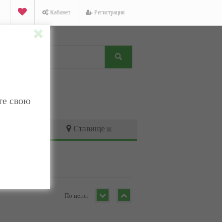
Кабинет
Регистрация
те свою
Ставище
По цене: