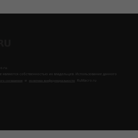
o.ru.
те являются собственностью их владельцев. Использование данного
и
RuMacro.ru
ого соглашения
политики конфиденциальности