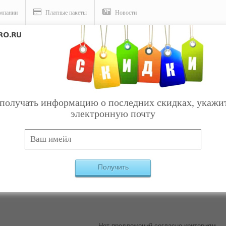
мпании
Платные пакеты
Новости
получать информацию о последних скидках, укажи
электронную почту
Услуги
 Ставище
Найдено:
0
Получить
Нет предложений согласно критериям.