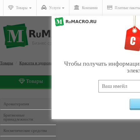
Товары
Услуги
Компании
Платные пакет
Чтобы получать информацию
Товары
Красота и здоровье
элек
Товары
Услуги
Красота и здоровье
Найдено
Ароматерапия
Бритвенные
принадлежности
Косметические средства