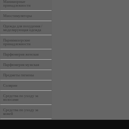
Маникюрные
принадлежности
Миостимуляторы
Одежда для похудения /
моделирующая одежда
Парикмахерские
принадлежности
Парфюмерия женская
Парфюмерия мужская
Предметы гигиены
Солярии
Средства по уходу за
волосами
Средства по уходу за
кожей