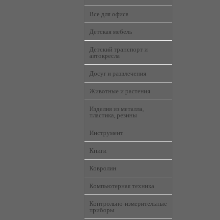
Все для офиса
Детская мебель
Детский транспорт и
автокресла
Досуг и развлечения
Животные и растения
Изделия из металла,
пластика, резины
Инструмент
Книги
Ковролин
Компьютерная техника
Контрольно-измерительные
приборы