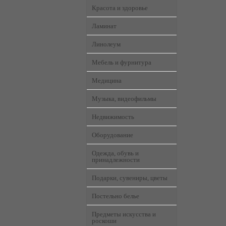
Красота и здоровье
Ламинат
Линолеум
Мебель и фурнитура
Медицина
Музыка, видеофильмы
Недвижимость
Оборудование
Одежда, обувь и
принадлежности
Подарки, сувениры, цветы
Постельно белье
Предметы искусства и
роскоши