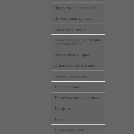
Продукты, напитки, табак
Путешествия, туризм
Свадебные товары
Сельхозпродукция, техника
и оборудование
Спортивные товары
Строительство и ремонт
Сырье и материалы
Тара и упаковка
Телекоммуникация и связь
Телефоны
Ткани
Товары для детей