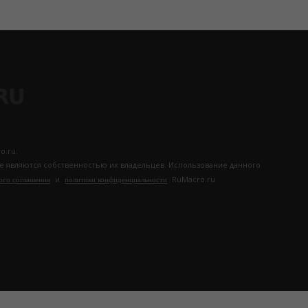
o.ru.
те являются собственностью их владельцев. Использование данного
и
RuMacro.ru
ого соглашения
политики конфиденциальности