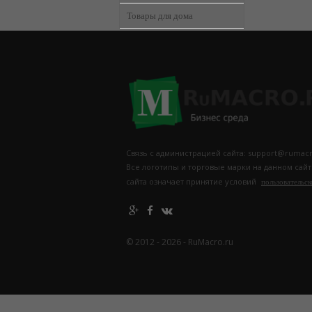
Товары для дома
Связь с администрацией сайта: support@rumacr
Все логотипы и торговые марки на данном сай
сайта означает принятие условий
пользовательск
© 2012 - 2026 - RuMacro.ru