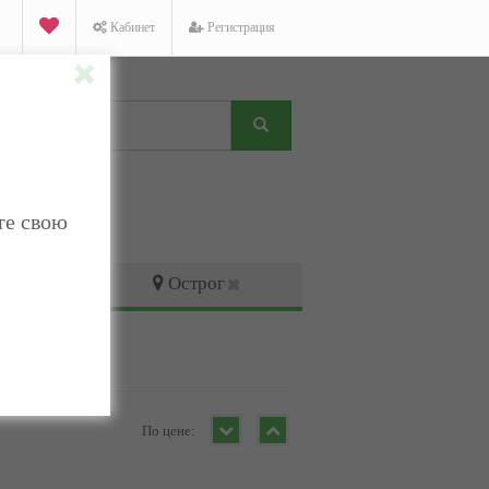
Кабинет
Регистрация
те свою
Острог
По цене: