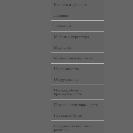
Красота и здоровье
Ламинат
Линолеум
Мебель и фурнитура
Медицина
Музыка, видеофильмы
Недвижимость
Оборудование
Одежда, обувь и
принадлежности
Подарки, сувениры, цветы
Постельно белье
Предметы искусства и
роскоши