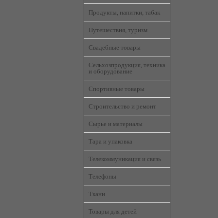
Продукты, напитки, табак
Путешествия, туризм
Свадебные товары
Сельхозпродукция, техника
и оборудование
Спортивные товары
Строительство и ремонт
Сырье и материалы
Тара и упаковка
Телекоммуникация и связь
Телефоны
Ткани
Товары для детей