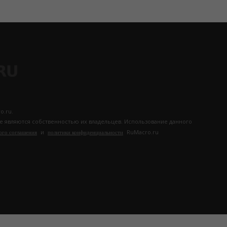
o.ru.
те являются собственностью их владельцев. Использование данного
и
RuMacro.ru
ого соглашения
политики конфиденциальности