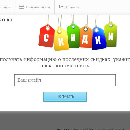
мпании
Платные пакеты
Новости
получать информацию о последних скидках, укажи
электронную почту
Услуги
 Липовая Долина
Найдено:
0
Получить
Нет предложений согласно критериям.