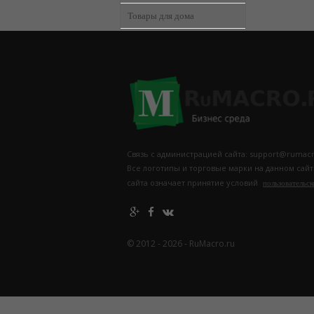
Товары для дома
Связь с администрацией сайта: support@rumacr
Все логотипы и торговые марки на данном сай
сайта означает принятие условий
пользовательск
© 2012 - 2026 - RuMacro.ru