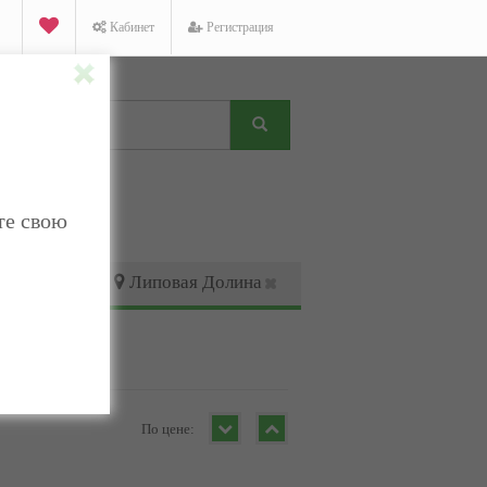
Кабинет
Регистрация
те свою
Липовая Долина
По цене: