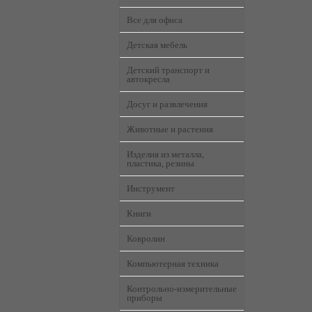
Все для офиса
Детская мебель
Детский транспорт и
автокресла
Досуг и развлечения
Животные и растения
Изделия из металла,
пластика, резины
Инструмент
Книги
Ковролин
Компьютерная техника
Контрольно-измерительные
приборы