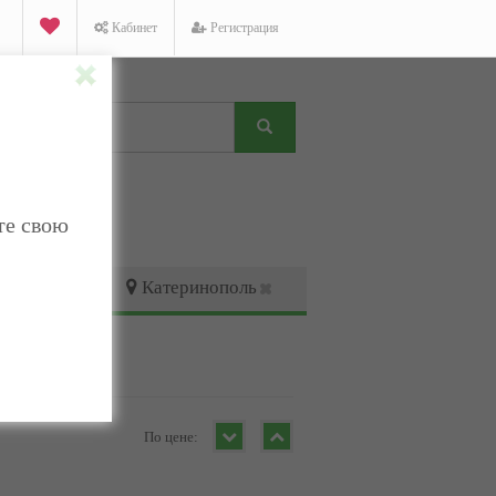
Кабинет
Регистрация
те свою
Катеринополь
По цене: