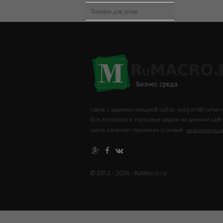
Товары для дома
Связь с администрацией сайта: support@rumacr
Все логотипы и торговые марки на данном сай
сайта означает принятие условий
пользовательск
© 2012 - 2026 - RuMacro.ru