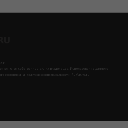
o.ru.
те являются собственностью их владельцев. Использование данного
и
RuMacro.ru
ого соглашения
политики конфиденциальности