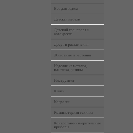
Все для офиса
Детская мебель
Детский транспорт и
автокресла
Досуг и развлечения
Животные и растения
Изделия из металла,
пластика, резины
Инструмент
Книги
Ковролин
Компьютерная техника
Контрольно-измерительные
приборы