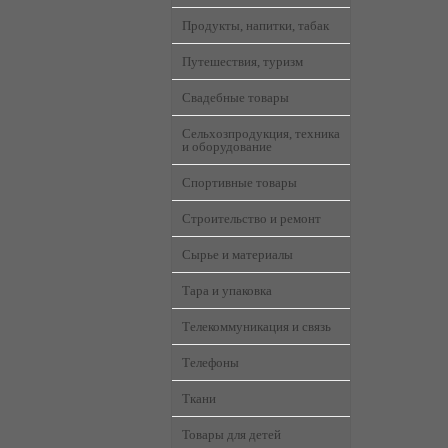
Продукты, напитки, табак
Путешествия, туризм
Свадебные товары
Сельхозпродукция, техника
и оборудование
Спортивные товары
Строительство и ремонт
Сырье и материалы
Тара и упаковка
Телекоммуникация и связь
Телефоны
Ткани
Товары для детей