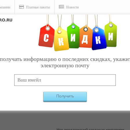
мпании
Платные пакеты
Новости
получать информацию о последних скидках, укажи
электронную почту
Услуги
 Катеринополь
Найдено:
0
Получить
Нет предложений согласно критериям.