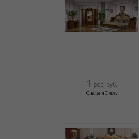
Компания верифицирована
+380674454541
+380674454541
+380674454541
+380674454541
+380674454541
+380674454541
+380674454541
1
рос. руб.
Спальня Эльче
Меблиотека - огромный выбор
(Москва)
5 отзыв(а)
, 100% положительных
Компания верифицирована