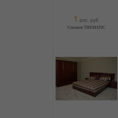
1
рос. руб.
Спальня THEMATIC
Меблиотека - огромный выбор
(Москва)
5 отзыв(а)
, 100% положительных
Компания верифицирована
+380674454541
+380674454541
+380674454541
+380674454541