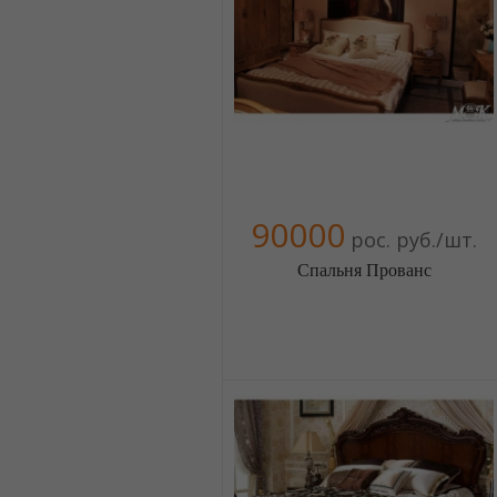
+380674454541
+380674454541
+380674454541
+380674454541
+380674454541
+380674454541
90000
рос. руб./шт.
Спальня Прованс
Меблиотека - огромный выбор
(Москва)
5 отзыв(а)
, 100% положительных
Компания верифицирована
+380674454541
+380674454541