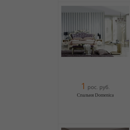
5 отзыв(а)
, 100% положительных
Компания верифицирована
+380674454541
+380674454541
+380674454541
+380674454541
1
рос. руб.
Спальня Domenica
Меблиотека - огромный выбор
(Москва)
5 отзыв(а)
, 100% положительных