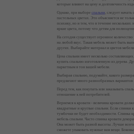
+380674454541
которые влияют на цену и долговечность изд
+380674454541
Однако, при выборе
спальни
, следует начать
+380674454541
пастельных цветах. Это объясняется не тольк
психику, но и тем, что в течение нескольких 
+380674454541
яркие цвета, потому что детям для полноцен
+380674454541
На сегодня существует огромное количество
+380674454541
на любой вкус. Такая мебель может быть выпо
+380674454541
других. Выбирайте материал и цветов мебели 
+380674454541
Цена спальни имеет несколько составляющих. 
купить спальню изготовленную из дерева. Д
+380674454541
паркетным в тон вашей мебели.
+380674454541
Выбирая спальню, подумайте, какого размер
+380674454541
предлагают много разнообразных вариантов 
+380674454541
Перед тем, как покупать или заказывать спал
+380674454541
отношение к ней потребителей.
+380674454541
Вернемся к кровати - величина кровати дол
+380674454541
квадратные и круглые спальни. Если спинки 
тумбочки не будет необходимости. Спинка к
+380674454541
мебель спальни. Часто спинка кровати декори
Она может быть разной высоты. Лучше всего в
сможете упаковать нужные вам вещи. Боковые