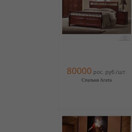
+380674454541
+380674454541
+380674454541
+380674454541
80000
рос. руб./шт.
Спальня Агата
Меблиотека - огромный выбор
(Москва)
5 отзыв(а)
, 100% положительных
Компания верифицирована
+380674454541