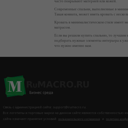
часто покрывают материей или кожей.
Современные спальни, выполненные в минима
Такая комната, может иметь кровать с неско
Кровать в минималистическом стиле имеет ме
матрасом.
Если вы решили купить спальню, то лучшим в
подбирать нужные элементы интерьера к уже 
что нужно именно вам.
Связь с администрацией сайта: support@rumacro.ru.
Все логотипы и торговые марки на данном сайте являются собственностью и
сайта означает принятие условий
и
пользовательского соглашения
политики конф