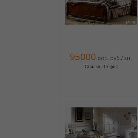
+380674454541
+380674454541
+380674454541
+380674454541
+380674454541
+380674454541
+380674454541
95000
рос. руб./шт.
+380674454541
Спальня София
Меблиотека - огромный выбор
(Москва)
5 отзыв(а)
, 100% положительных
Компания верифицирована
+380674454541
+380674454541
+380674454541