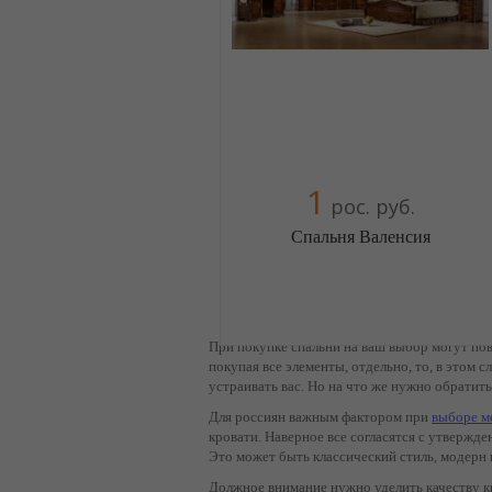
+380674454541
+380674454541
+380674454541
+380674454541
+380674454541
+380674454541
+380674454541
1
рос. руб.
+380674454541
+380674454541
Спальня Валенсия
+380674454541
+380674454541
+380674454541
Меблиотека - огромный выбор
(Москва)
+380674454541
При покупке спальни на ваш выбор могут по
5 отзыв(а)
, 100% положительных
покупая все элементы, отдельно, то, в этом
+380674454541
устраивать вас. Но на что же нужно обратит
Компания верифицирована
Для россиян важным фактором при
выборе м
+380674454541
кровати. Наверное все согласятся с утвержде
+380674454541
Это может быть классический стиль, модерн и
+380674454541
Должное внимание нужно уделить качеству к