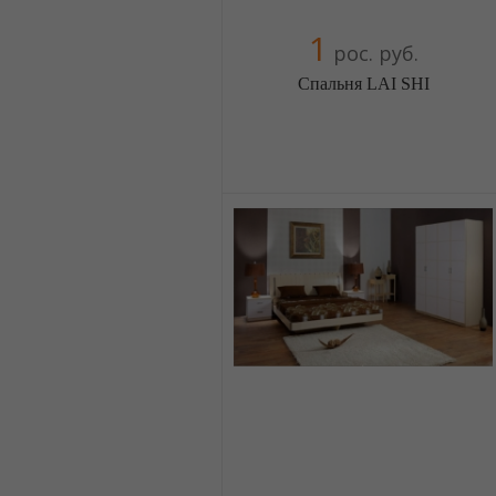
1
рос. руб.
Спальня LAI SHI
Меблиотека - огромный выбор
(Москва)
5 отзыв(а)
, 100% положительных
Компания верифицирована
+380674454541
+380674454541
+380674454541
+380674454541
+380674454541
+380674454541
+380674454541